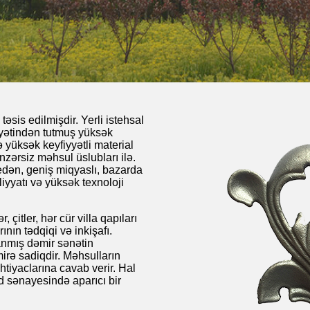
əsis edilmişdir. Yerli istehsal
yyətindən tutmuş yüksək
ə yüksək keyfiyyətli material
nzərsiz məhsul üslubları ilə.
 edən, geniş miqyaslı, bazarda
liyyatı və yüksək texnoloji
 çitler, hər cür villa qapıları
nın tədqiqi və inkişafı.
lanmış dəmir sənətin
rə sadiqdir. Məhsulların
htiyaclarına cavab verir. Hal
d sənayesində aparıcı bir