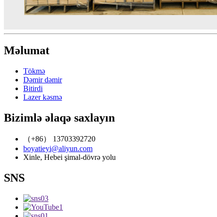
Məlumat
Tökmə
Dəmir dəmir
Bitirdi
Lazer kəsmə
Bizimlə əlaqə saxlayın
（+86） 13703392720
boyatieyi@aliyun.com
Xinle, Hebei şimal-dövrə yolu
SNS