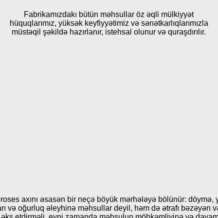
Fabrikamızdakı bütün məhsullar öz əqli mülkiyyət
hüquqlarımız, yüksək keyfiyyətimiz və sənətkarlıqlarımızla
müstəqil şəkildə hazırlanır, istehsal olunur və quraşdırılır.
roses axını əsasən bir neçə böyük mərhələyə bölünür: döymə, 
arı və oğurluq əleyhinə məhsullar deyil, həm də ətrafı bəzəyən v
ini əks etdirməli, eyni zamanda məhsulun möhkəmliyinə və davam