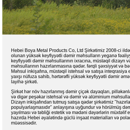
Hebei Boya Metal Products Co, Ltd Şirkətimiz 2008-ci ildə t
olunan yüksək keyfiyyətli dəmir məhsulların yeganə fəali
keyfiyyətli dəmir məhsullarının ixracına, müstəqil dizayn v
məhsullarının hazırlanmasına qədər. fərqli şəxsiyyət və bə
Məhsul inkişafına, müstəqil istehsal və satışa inteqrasiya
yaxşı nüfuza sahib, hərtərəfli yüksək keyfiyyətli dəmir əmə
layihə şirkəti.
Şirkət hər növ hazırlanmış dəmir çiçək dayaqları, pilləkənlər,
və digər peşəkar istehsal və dəmir və alüminium məhsulları
Dizayn inkişafından tutmuş satışa qədər şirkətimiz "hazır
populyarlaşmasıdır" anlayışına uyğundur və hörülmüş dəmi
yayılması və təbliği estetik və mədəni dəyərlərin müxtəlif e
hazırda Hebei əyalətində güclü inşaat materialları və pola
müəssisədir.