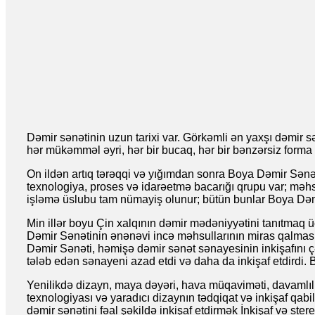
Dəmir sənətinin uzun tarixi var. Görkəmli ən yaxşı dəmir s
hər mükəmməl əyri, hər bir bucaq, hər bir bənzərsiz forma y
On ildən artıq tərəqqi və yığımdan sonra Boya Dəmir Sənətin
texnologiya, proses və idarəetmə bacarığı qrupu var; məhs
işləmə üslubu tam nümayiş olunur; bütün bunlar Boya Dəm
Min illər boyu Çin xalqının dəmir mədəniyyətini tanıtmaq ü
Dəmir Sənətinin ənənəvi incə məhsullarının miras qalmasın
Dəmir Sənəti, həmişə dəmir sənət sənayesinin inkişafını ç
tələb edən sənayeni azad etdi və daha da inkişaf etdirdi. B
Yenilikdə dizayn, maya dəyəri, hava müqaviməti, davamlılıq
texnologiyası və yaradıcı dizaynın tədqiqat və inkişaf qabili
dəmir sənətini fəal şəkildə inkişaf etdirmək İnkişaf və ste