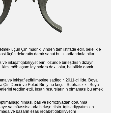
etmək üçün Çin müdrikliyindən tam istifadə edir, beləliklə
si üçün dekorativ dəmir sənət butiki adlandırıla bilər.
 və inkişaf qabiliyyətlərini özündə birləşdirən dizayn,
kimi möhtəşəm layihələrə daxil olur, beləliklə dəmir
.
na və inkişaf etdirilməsinə sadiqdir. 2011-ci ildə, Boya
ə Çin Dəmir və Polad Birliyinə keçdi. Şübhəsiz ki, Boya
ətlərini təqdim etdi. İnsan resurslarının olmaması bu əmək
n optimallaşdırılması, pas və korroziyadan qorunma
naye və müəssisələrlə birləşdirilsin. iqtisadiyyatımızın
ırmağa və bazarın əsas rəqabət qabiliyyətini