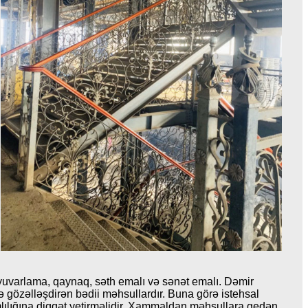
yuvarlama, qaynaq, səth emalı və sənət emalı. Dəmir
ə gözəlləşdirən bədii məhsullardır. Buna görə istehsal
lılığına diqqət yetirməlidir. Xammaldan məhsullara gedən