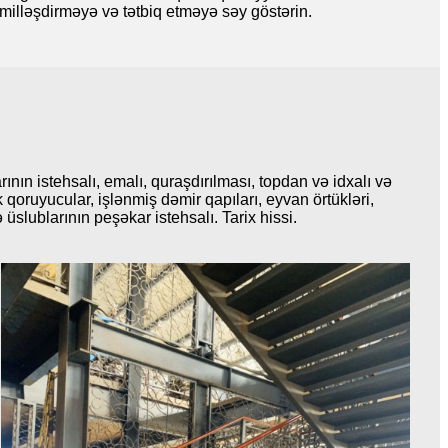
əkmilləşdirməyə və tətbiq etməyə səy göstərin.
ının istehsalı, emalı, quraşdırılması, topdan və idxalı və
 qoruyucular, işlənmiş dəmir qapıları, eyvan örtükləri,
üslublarının peşəkar istehsalı. Tarix hissi.