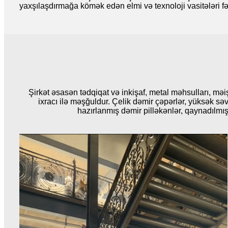
yaxşılaşdırmağa kömək edən elmi və texnoloji vasitələri fəa
Şirkət əsasən tədqiqat və inkişaf, metal məhsulları, məiş
ixracı ilə məşğuldur. Çelik dəmir çəpərlər, yüksək səv
hazırlanmış dəmir pilləkənlər, qaynadılmış 