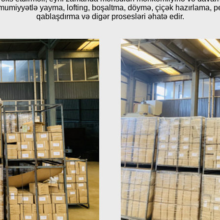
 ümumiyyətlə yayma, lofting, boşaltma, döymə, çiçək hazırlama, 
qablaşdırma və digər prosesləri əhatə edir.