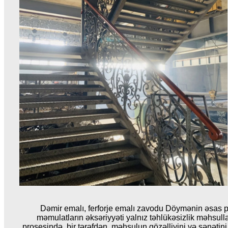
Dəmir emalı, ferforje emalı zavodu Döymənin əsas p
məmulatların əksəriyyəti yalnız təhlükəsizlik məhsull
prosesində, bir tərəfdən, məhsulun gözəlliyini və sənət