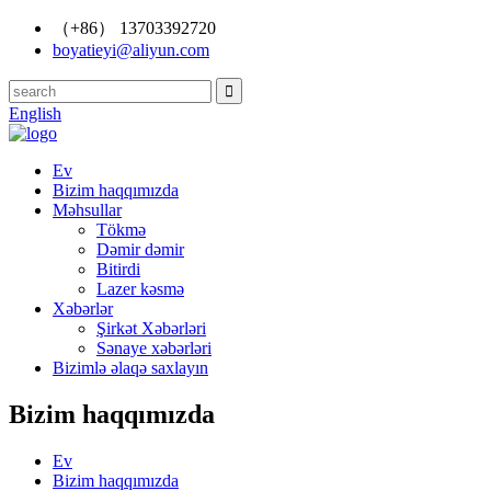
（+86） 13703392720
boyatieyi@aliyun.com
English
Ev
Bizim haqqımızda
Məhsullar
Tökmə
Dəmir dəmir
Bitirdi
Lazer kəsmə
Xəbərlər
Şirkət Xəbərləri
Sənaye xəbərləri
Bizimlə əlaqə saxlayın
Bizim haqqımızda
Ev
Bizim haqqımızda