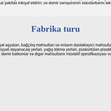
l şəkildə inkişaf etdirin; və dəmir sənayesinin standartlarını t
Fabrika turu
ət əşyaları, bağçılıq məhsulları və onların dəstəkləyici məhsullar
iyyəli dayanacaq yerləri, yağış tökmə yerləri, püskürtülən plastik
dəmir balkonlar və digər məhsulların müxtəlif spesifikasiyası və 