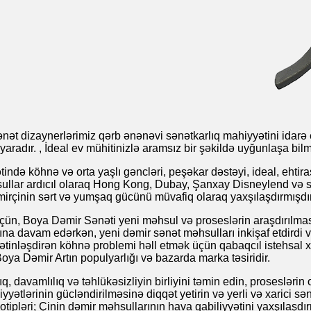
ənət dizaynerlərimiz qərb ənənəvi sənətkarlıq mahiyyətini idarə 
aradır. , İdeal ev mühitinizlə aramsız bir şəkildə uyğunlaşa bilmə
də köhnə və orta yaşlı gəncləri, peşəkar dəstəyi, ideal, ehtiras
ullar ardıcıl olaraq Hong Kong, Dubay, Şanxay Disneylend və s. 
irçinin sərt və yumşaq gücünü müvafiq olaraq yaxşılaşdırmışdır
çün, Boya Dəmir Sənəti yeni məhsul və proseslərin araşdırılması
a davam edərkən, yeni dəmir sənət məhsulları inkişaf etdirdi v
ətinləşdirən köhnə problemi həll etmək üçün qabaqcıl istehsal x
oya Dəmir Artın populyarlığı və bazarda marka təsiridir.
, davamlılıq və təhlükəsizliyin birliyini təmin edin, prosesləri
yyətlərinin gücləndirilməsinə diqqət yetirin və yerli və xarici sə
reotipləri; Çinin dəmir məhsullarının hava qabiliyyətini yaxşılaşd