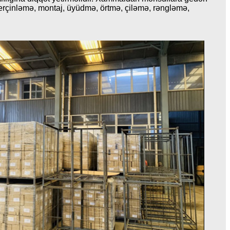
perçinləmə, montaj, üyüdmə, örtmə, çiləmə, rəngləmə,