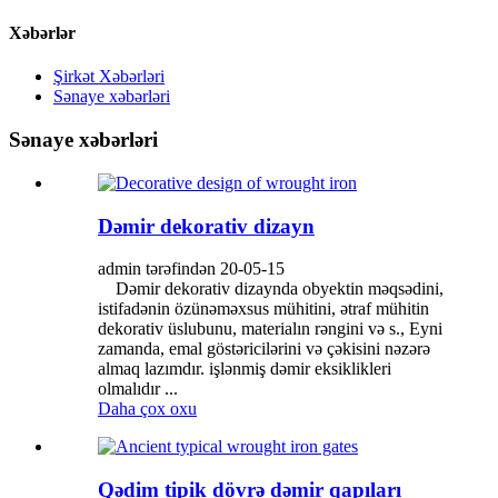
Xəbərlər
Şirkət Xəbərləri
Sənaye xəbərləri
Sənaye xəbərləri
Dəmir dekorativ dizayn
admin tərəfindən 20-05-15
Dəmir dekorativ dizaynda obyektin məqsədini,
istifadənin özünəməxsus mühitini, ətraf mühitin
dekorativ üslubunu, materialın rəngini və s., Eyni
zamanda, emal göstəricilərini və çəkisini nəzərə
almaq lazımdır. işlənmiş dəmir eksiklikleri
olmalıdır ...
Daha çox oxu
Qədim tipik dövrə dəmir qapıları