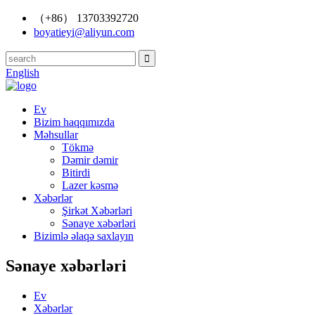
（+86） 13703392720
boyatieyi@aliyun.com
English
Ev
Bizim haqqımızda
Məhsullar
Tökmə
Dəmir dəmir
Bitirdi
Lazer kəsmə
Xəbərlər
Şirkət Xəbərləri
Sənaye xəbərləri
Bizimlə əlaqə saxlayın
Sənaye xəbərləri
Ev
Xəbərlər