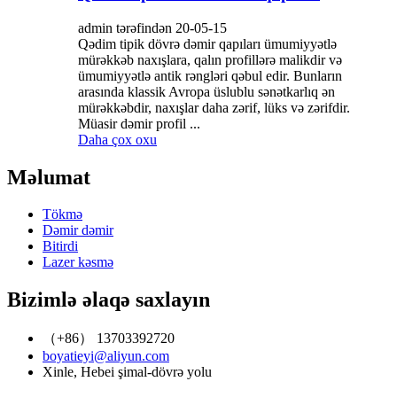
admin tərəfindən 20-05-15
Qədim tipik dövrə dəmir qapıları ümumiyyətlə
mürəkkəb naxışlara, qalın profillərə malikdir və
ümumiyyətlə antik rəngləri qəbul edir. Bunların
arasında klassik Avropa üslublu sənətkarlıq ən
mürəkkəbdir, naxışlar daha zərif, lüks və zərifdir.
Müasir dəmir profil ...
Daha çox oxu
Məlumat
Tökmə
Dəmir dəmir
Bitirdi
Lazer kəsmə
Bizimlə əlaqə saxlayın
（+86） 13703392720
boyatieyi@aliyun.com
Xinle, Hebei şimal-dövrə yolu