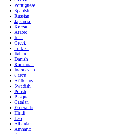
Portuguese
Spanish
Russian
Japanese
Korean
Arabic
Irish
Greek
Turkish
Italian
Danish
Romanian
Indonesian
Czech
Afrikaans
Swedish
Polish
Basque
Catalan
Esperanto
Hindi
Lao
Albanian
Amharic