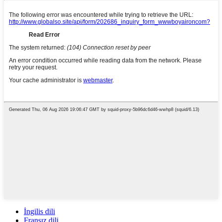
İngilis dili
Fransız dili