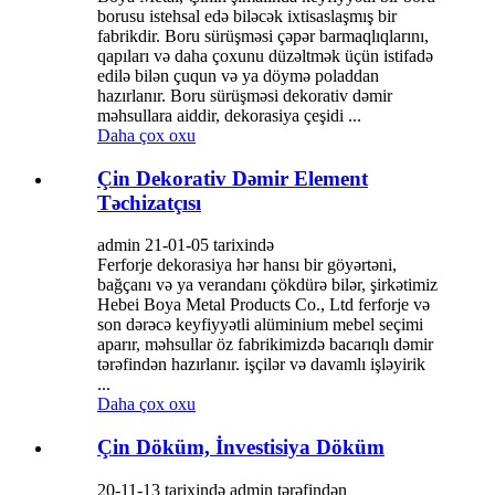
borusu istehsal edə biləcək ixtisaslaşmış bir
fabrikdir. Boru sürüşməsi çəpər barmaqlıqlarını,
qapıları və daha çoxunu düzəltmək üçün istifadə
edilə bilən çuqun və ya döymə poladdan
hazırlanır. Boru sürüşməsi dekorativ dəmir
məhsullara aiddir, dekorasiya çeşidi ...
Daha çox oxu
Çin Dekorativ Dəmir Element
Təchizatçısı
admin 21-01-05 tarixində
Ferforje dekorasiya hər hansı bir göyərtəni,
bağçanı və ya verandanı çökdürə bilər, şirkətimiz
Hebei Boya Metal Products Co., Ltd ferforje və
son dərəcə keyfiyyətli alüminium mebel seçimi
aparır, məhsullar öz fabrikimizdə bacarıqlı dəmir
tərəfindən hazırlanır. işçilər və davamlı işləyirik
...
Daha çox oxu
Çin Döküm, İnvestisiya Döküm
20-11-13 tarixində admin tərəfindən