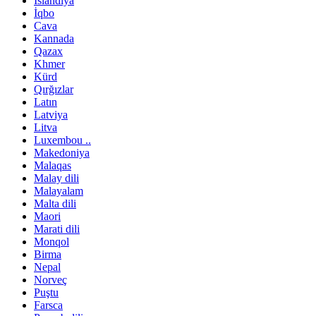
İslandiya
İqbo
Cava
Kannada
Qazax
Khmer
Kürd
Qırğızlar
Latın
Latviya
Litva
Luxembou ..
Makedoniya
Malaqas
Malay dili
Malayalam
Malta dili
Maori
Marati dili
Monqol
Birma
Nepal
Norveç
Puştu
Farsca