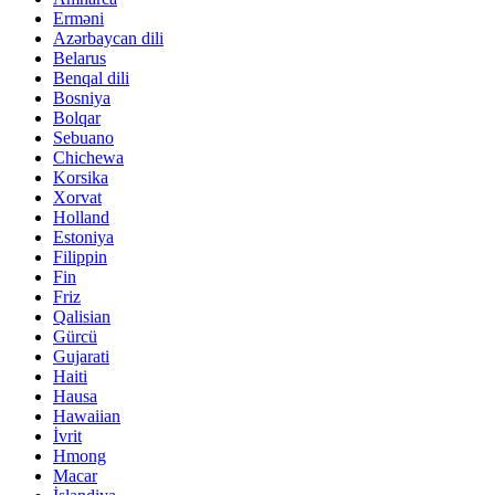
Erməni
Azərbaycan dili
Belarus
Benqal dili
Bosniya
Bolqar
Sebuano
Chichewa
Korsika
Xorvat
Holland
Estoniya
Filippin
Fin
Friz
Qalisian
Gürcü
Gujarati
Haiti
Hausa
Hawaiian
İvrit
Hmong
Macar