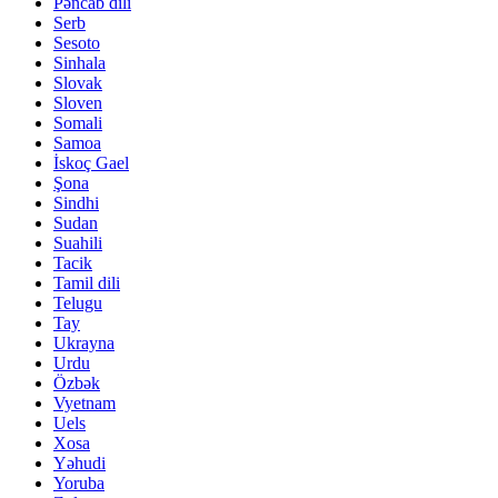
Pəncab dili
Serb
Sesoto
Sinhala
Slovak
Sloven
Somali
Samoa
İskoç Gael
Şona
Sindhi
Sudan
Suahili
Tacik
Tamil dili
Telugu
Tay
Ukrayna
Urdu
Özbək
Vyetnam
Uels
Xosa
Yəhudi
Yoruba