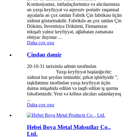
Komissiyamız, istifadəçilərimizə və alıcılarımıza
ən yaxşı keyfiyyət və aqressiv portativ rəqəmsal
əşyalarla ən çox satılan Fabrik Çin fabrikası üçün
xidmət göstərməkdir. Fabrikdə ən çox satılan Çin
Döküm, İnvestisiya Dökümü, Firmamızın
inkişafı yalnız keyfiyyət, ağlabatan zəmanətə
ehtiyac duymur ...
Daha çox oxu
Çindən dəmir
20-10-31 tarixində admin tərəfindən
Yaxşı keyfiyyət başlanğıcdır;
xidmət hər şeydən üstündür; şirkət işbirliyidir ”,
təşkilatımız tərəfindən yaxşı keyfiyyət üçün
daima müşahidə edilən və təqib edilən iş qurma
fəlsəfəmizdir. Yeni və köhnə alıcıları salamlayırıq
...
Daha çox oxu
Hebei Boya Metal Məhsullar Co.,
Ltd.