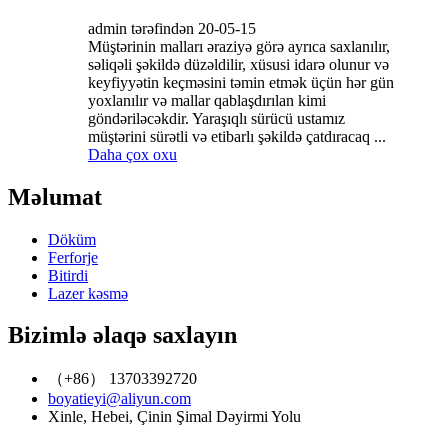
admin tərəfindən 20-05-15
Müştərinin malları əraziyə görə ayrıca saxlanılır,
səliqəli şəkildə düzəldilir, xüsusi idarə olunur və
keyfiyyətin keçməsini təmin etmək üçün hər gün
yoxlanılır və mallar qablaşdırılan kimi
göndəriləcəkdir. Yaraşıqlı sürücü ustamız
müştərini sürətli və etibarlı şəkildə çatdıracaq ...
Daha çox oxu
Məlumat
Döküm
Ferforje
Bitirdi
Lazer kəsmə
Bizimlə əlaqə saxlayın
（+86） 13703392720
boyatieyi@aliyun.com
Xinle, Hebei, Çinin Şimal Dəyirmi Yolu