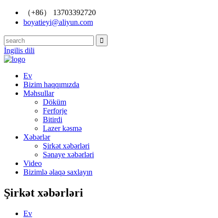
（+86） 13703392720
boyatieyi@aliyun.com
İngilis dili
Ev
Bizim haqqımızda
Məhsullar
Döküm
Ferforje
Bitirdi
Lazer kəsmə
Xəbərlər
Şirkət xəbərləri
Sənaye xəbərləri
Video
Bizimlə əlaqə saxlayın
Şirkət xəbərləri
Ev