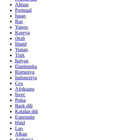
Alman
Portuqal
İspan
Rus
Yapon
Koreya
Ərəb
İrland
Yunan
Türk
İtalyan
Danimarka
Rumıniya
İndoneziya
Çex
Afrikaans
İsveç
Polşa
Bask dili
Katalan dili
Esperanto
Hind
Lao
Alban
Amharca