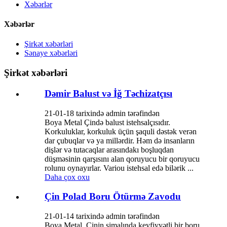
Xəbərlər
Xəbərlər
Şirkət xəbərləri
Sənaye xəbərləri
Şirkət xəbərləri
Dəmir Balust və İğ Təchizatçısı
21-01-18 tarixində admin tərəfindən
Boya Metal Çində balust istehsalçısıdır.
Korkuluklar, korkuluk üçün şaquli dəstək verən
dar çubuqlar və ya millərdir. Həm də insanların
dişlər və tutacaqlar arasındakı boşluqdan
düşməsinin qarşısını alan qoruyucu bir qoruyucu
rolunu oynayırlar. Variou istehsal edə bilərik ...
Daha çox oxu
Çin Polad Boru Ötürmə Zavodu
21-01-14 tarixində admin tərəfindən
Boya Metal, Çinin şimalında keyfiyyətli bir boru