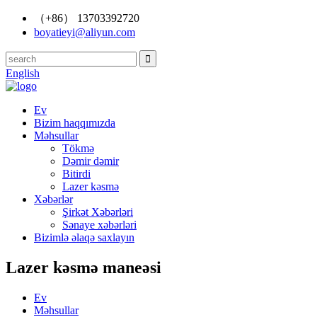
（+86） 13703392720
boyatieyi@aliyun.com
English
Ev
Bizim haqqımızda
Məhsullar
Tökmə
Dəmir dəmir
Bitirdi
Lazer kəsmə
Xəbərlər
Şirkət Xəbərləri
Sənaye xəbərləri
Bizimlə əlaqə saxlayın
Lazer kəsmə maneəsi
Ev
Məhsullar