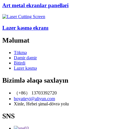
Art metal ekranlar panelləri
Lazer kəsmə ekranı
Məlumat
Tökmə
Dəmir dəmir
Bitirdi
Lazer kəsmə
Bizimlə əlaqə saxlayın
（+86） 13703392720
boyatieyi@aliyun.com
Xinle, Hebei şimal-dövrə yolu
SNS