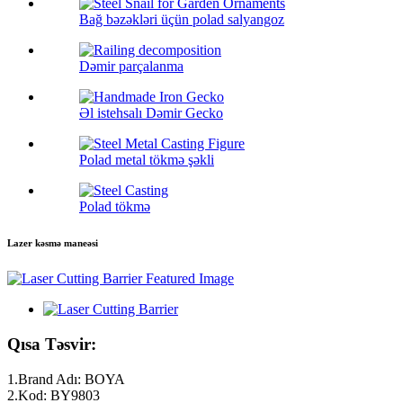
Bağ bəzəkləri üçün polad salyangoz
Dəmir parçalanma
Əl istehsalı Dəmir Gecko
Polad metal tökmə şəkli
Polad tökmə
Lazer kəsmə maneəsi
Qısa Təsvir:
1.Brand Adı: BOYA
2.Kod: BY9803