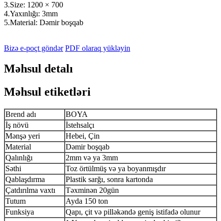
3.Size: 1200 × 700
4.Yaxınlığı: 3mm
5.Material: Dəmir boşqab
Bizə e-poçt göndər
PDF olaraq yükləyin
Məhsul detalı
Məhsul etiketləri
Brend adı
BOYA
İş növü
İstehsalçı
Mənşə yeri
Hebei, Çin
Material
Dəmir boşqab
Qalınlığı
2mm və ya 3mm
Səthi
Toz örtülmüş və ya boyanmışdır
Qablaşdırma
Plastik sarğı, sonra kartonda
Çatdırılma vaxtı
Təxminən 20gün
Tutum
Ayda 150 ton
Funksiya
Qapı, çit və pilləkəndə geniş istifadə olunur