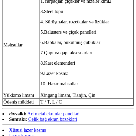
1.Yarpaqlar, çiçəklər və nizələr kimi2
3.Steel topu
4. Sürüşmələr, rozetkalar və üzüklər
5.Balusters və çiçək panelləri
6.Babkalar, bükülmüş çubuklar
Məhsullar
7.Qapı və qapı aksesuarları
8.Kast elementləri
9.Lazer kəsmə
10. Hazır məhsullar
Yükləmə limanı
Xingang limanı, Tianjin, Çin
Ödəniş müddəti
T / T, L / C
Əvvəlki:
Art metal ekranlar panelləri
Sonrakı:
Çelik bağ ekran bəzəkləri
Xüsusi lazer kəsmə
Lazer kəsmə