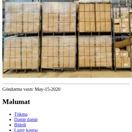
Göndərmə vaxtı: May-15-2020
Məlumat
Tökmə
Dəmir dəmir
Bitirdi
Lazer kəsmə