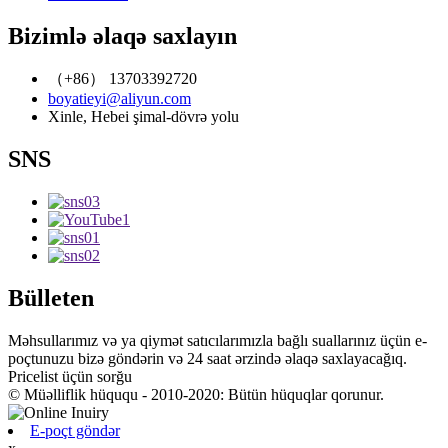
Bizimlə əlaqə saxlayın
（+86） 13703392720
boyatieyi@aliyun.com
Xinle, Hebei şimal-dövrə yolu
SNS
Bülleten
Məhsullarımız və ya qiymət satıcılarımızla bağlı suallarınız üçün e-
poçtunuzu bizə göndərin və 24 saat ərzində əlaqə saxlayacağıq.
Pricelist üçün sorğu
© Müəlliflik hüququ - 2010-2020: Bütün hüquqlar qorunur.
E-poçt göndər