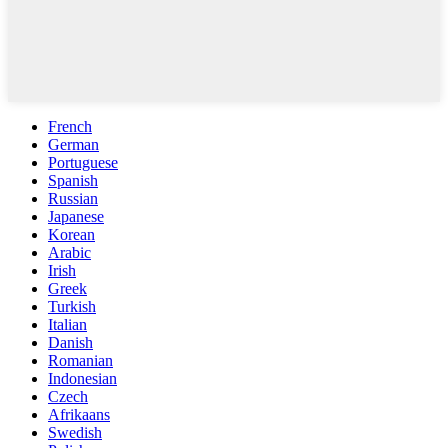
French
German
Portuguese
Spanish
Russian
Japanese
Korean
Arabic
Irish
Greek
Turkish
Italian
Danish
Romanian
Indonesian
Czech
Afrikaans
Swedish