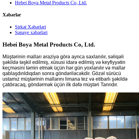
Hebei Boya Metal Products Co, Ltd.
Xəbərlər
Şirkət Xəbərləri
Sənaye xəbərləri
Hebei Boya Metal Products Co, Ltd.
Müştərinin malları əraziyə görə ayrıca saxlanılır, səliqəli
şəkildə təşkil edilmiş, xüsusi idarə edilmiş və keyfiyyətin
keçməsini təmin etmək üçün hər gün yoxlanılır və mallar
qablaşdırıldıqdan sonra göndəriləcəkdir. Gözəl sürücü
ustamız müştərinin mallarını limana tez və etibarlı şəkildə
çatdıracaq, göndərmək üçün ilk dəfə müştəri Tanrıdır.