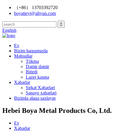
（+86） 13703392720
boyatieyi@aliyun.com
English
Ev
Bizim haqqımızda
Məhsullar
Tökmə
Dəmir dəmir
Bitirdi
Lazer kəsmə
Xəbərlər
Şirkət Xəbərləri
Sənaye xəbərləri
Bizimlə əlaqə saxlayın
Hebei Boya Metal Products Co, Ltd.
Ev
Xəbərlər