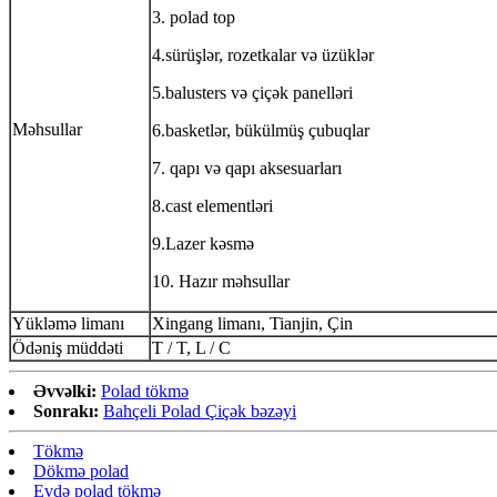
3. polad top
4.sürüşlər, rozetkalar və üzüklər
5.balusters və çiçək panelləri
Məhsullar
6.basketlər, bükülmüş çubuqlar
7. qapı və qapı aksesuarları
8.cast elementləri
9.Lazer kəsmə
10. Hazır məhsullar
Yükləmə limanı
Xingang limanı, Tianjin, Çin
Ödəniş müddəti
T / T, L / C
Əvvəlki:
Polad tökmə
Sonrakı:
Bahçeli Polad Çiçək bəzəyi
Tökmə
Dökmə polad
Evdə polad tökmə