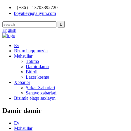
（+86） 13703392720
boyatieyi@aliyun.com
English
Ev
Bizim haqqımızda
Məhsullar
Tökmə
Dəmir dəmir
Bitirdi
Lazer kəsmə
Xəbərlər
Şirkət Xəbərləri
Sənaye xəbərləri
Bizimlə əlaqə saxlayın
Dəmir dəmir
Ev
Məhsullar