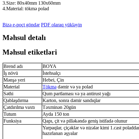
3.Size: 80x40mm 130x60mm
4.Material: tökmə polad
Bizə e-poçt göndər
PDF olaraq yükləyin
Məhsul detalı
Məhsul etiketləri
Brend adı
BOYA
İş növü
İstehsalçı
Mənşə yeri
Hebei, Çin
Material
Tökmə
dəmir və ya polad
Səthi
Qum partlaması və ya antirust yağı
Qablaşdırma
Karton, sonra dəmir sandıqlar
Çatdırılma vaxtı
Təxminən 20gün
Tutum
Ayda 150 ton
Funksiya
Qapı, çit və pilləkəndə geniş istifadə olunur
Yarpaqlar, çiçəklər və nizələr kimi 1.cast poladda
hazırlanan əşyalar