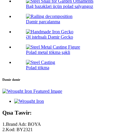
Bağ bəzəkləri üçün polad salyangoz
Dəmir parçalanma
Əl istehsalı Dəmir Gecko
Polad metal tökmə şəkli
Polad tökmə
Dəmir dəmir
Qısa Təsvir:
1.Brand Adı: BOYA
2.Kod: BY2321