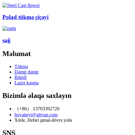
Polad tökmə çiçəyi
sağ
Məlumat
Tökmə
Dəmir dəmir
Bitirdi
Lazer kəsmə
Bizimlə əlaqə saxlayın
（+86） 13703392720
boyatieyi@aliyun.com
Xinle, Hebei şimal-dövrə yolu
SNS