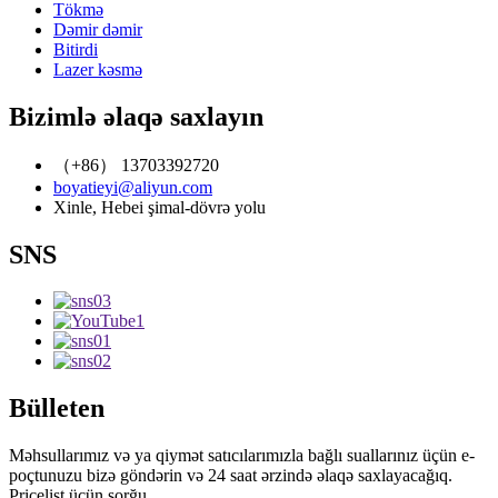
Tökmə
Dəmir dəmir
Bitirdi
Lazer kəsmə
Bizimlə əlaqə saxlayın
（+86） 13703392720
boyatieyi@aliyun.com
Xinle, Hebei şimal-dövrə yolu
SNS
Bülleten
Məhsullarımız və ya qiymət satıcılarımızla bağlı suallarınız üçün e-
poçtunuzu bizə göndərin və 24 saat ərzində əlaqə saxlayacağıq.
Pricelist üçün sorğu