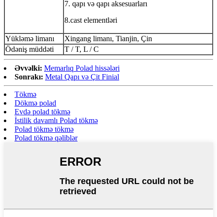
7. qapı və qapı aksesuarları
8.cast elementləri
Yükləmə limanı
Xingang limanı, Tianjin, Çin
Ödəniş müddəti
T / T, L / C
Əvvəlki:
Memarlıq Polad hissələri
Sonrakı:
Metal Qapı və Çit Finial
Tökmə
Dökmə polad
Evdə polad tökmə
İstilik davamlı Polad tökmə
Polad tökmə tökmə
Polad tökmə qəliblər