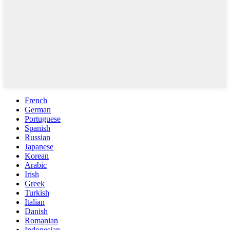
French
German
Portuguese
Spanish
Russian
Japanese
Korean
Arabic
Irish
Greek
Turkish
Italian
Danish
Romanian
Indonesian