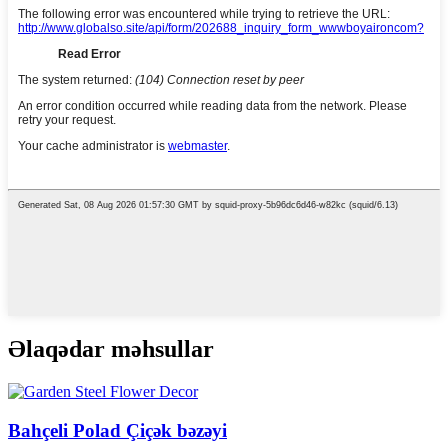
Əlaqədar məhsullar
Bahçeli Polad Çiçək bəzəyi