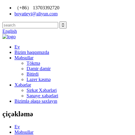
（+86） 13703392720
boyatieyi@aliyun.com
English
Ev
Bizim haqqımızda
Məhsullar
Tökmə
Dəmir dəmir
Bitirdi
Lazer kəsmə
Xəbərlər
Şirkət Xəbərləri
Sənaye xəbərləri
Bizimlə əlaqə saxlayın
çiçəkləmə
Ev
Məhsullar